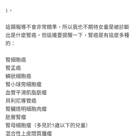
1，
這類報導不會非常精準，所以我也不期待女童是被診斷
出是什麼腎癌，但這邊要提醒一下，腎癌是有這麼多種
的：
腎細胞癌
腎盂癌
鱗狀細胞癌
腎小球旁細胞瘤
血管平滑肌脂肪瘤
貝利尼導管癌
腎臟透明細胞肉瘤
胚層腎瘤
腎母細胞瘤（多見於5歲以下的兒童）
混合性上皮間質腫瘤