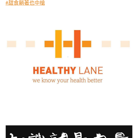
#甜食躺著也中槍