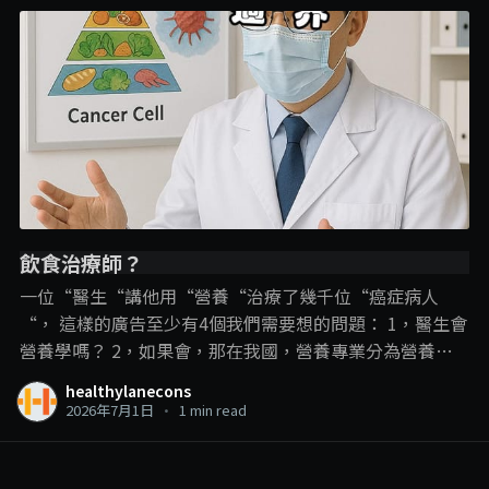
飲食治療師？
一位“醫生“講他用“營養“治療了幾千位“癌症病人
“， 這樣的廣告至少有4個我們需要想的問題： 1，醫生會
營養學嗎？ 2，如果會，那在我國，營養專業分為營養師
和飲食治療師，那他是用哪一個專業內容？ 3，即使是飲
healthylanecons
食治療師可以進行疾病的“飲食治療“，但在這裡，飲食
2026年7月1日
•
1 min read
治療師和營養學的角色還是在輔助治療、幫助疾病的管
理、減少副作用和併發症的發生。 並不是直接用飲食就把
疾病給治了，尤其是癌症這種複雜的疾病。 4，以醫生的