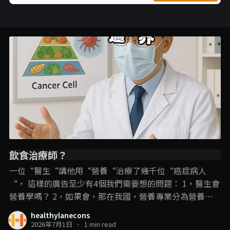
飲食治療師？
一位“醫生“講他用“營養“治療了幾千位“癌症病人
“， 這樣的廣告至少有4個我們需要想的問題： 1，醫生會
營養學嗎？ 2，如果會，那在我國，營養專業分為營養師
和飲食治療師，那他是用哪一個專業內容？ 3，即使是飲
healthylanecons
食治療師可以進行疾病的“飲食治療“，但在這裡，飲食
2026年7月1日
•
1 min read