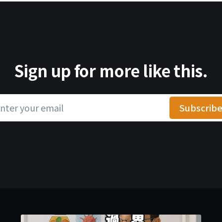
Sign up for more like this.
nter your email
Subscrib