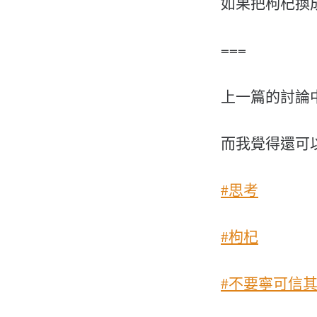
如果把枸杞換
===
上一篇的討論
而我覺得還可
#思考
#枸杞
#不要寧可信