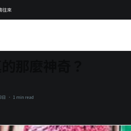
務往來
真的那麼神奇？
necons
23日
•
1 min read