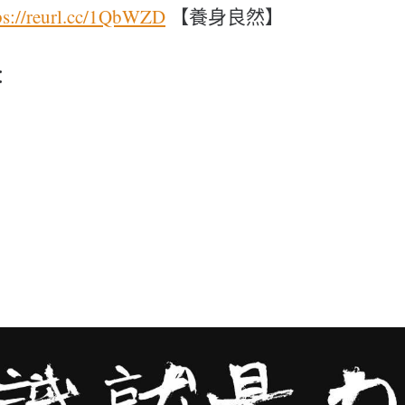
ps://reurl.cc/1QbWZD
【養身良然】
：