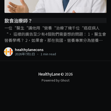
飲食治療師？
一位“醫生“講他用“營養“治療了幾千位“癌症病人
“， 這樣的廣告至少有4個我們需要想的問題： 1，醫生會
營養學嗎？ 2，如果會，那在我國，營養專業分為營養師
和飲食治療師，那他是用哪一個專業內容？ 3，即使是飲
healthylanecons
食治療師可以進行疾病的“飲食治療“，但在這裡，飲食
2026年7月1日
•
1 min read
治療師和營養學的角色還是在輔助治療、幫助疾病的管
理、減少副作用和併發症的發生。 並不是直接用飲食就把
疾病給治了，尤其是癌症這種複雜的疾病。 4，以醫生的
HealthyLane
© 2026
頭銜，確實可以“治療“癌症，那敢問他是開藥呢？動手
Powered by Ghost
術呢？還是化療電療呢？ 一個線上課程可以做到這些？ . . .
另外我們也可以有多1個反思： 衛生部現在是限制沒有相
關專業資格的人使用營養師和飲食治療師的頭銜，那如果
一個人使用醫生頭銜講他進行營養治療呢？限制的到嗎？
#我好奇罷了 作者：林冠良營養師Siin