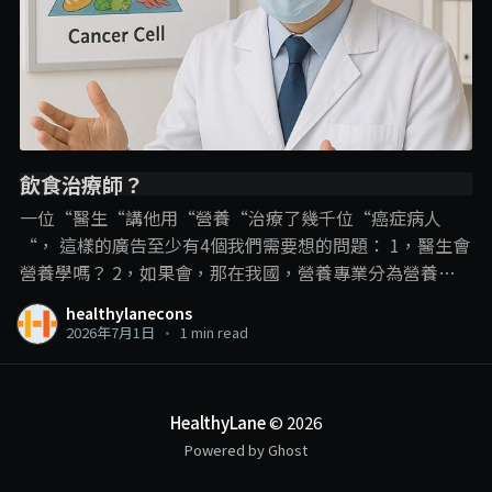
飲食治療師？
一位“醫生“講他用“營養“治療了幾千位“癌症病人
“， 這樣的廣告至少有4個我們需要想的問題： 1，醫生會
營養學嗎？ 2，如果會，那在我國，營養專業分為營養師
和飲食治療師，那他是用哪一個專業內容？ 3，即使是飲
healthylanecons
食治療師可以進行疾病的“飲食治療“，但在這裡，飲食
2026年7月1日
•
1 min read
治療師和營養學的角色還是在輔助治療、幫助疾病的管
理、減少副作用和併發症的發生。 並不是直接用飲食就把
疾病給治了，尤其是癌症這種複雜的疾病。 4，以醫生的
HealthyLane
© 2026
頭銜，確實可以“治療“癌症，那敢問他是開藥呢？動手
Powered by Ghost
術呢？還是化療電療呢？ 一個線上課程可以做到這些？ . . .
另外我們也可以有多1個反思： 衛生部現在是限制沒有相