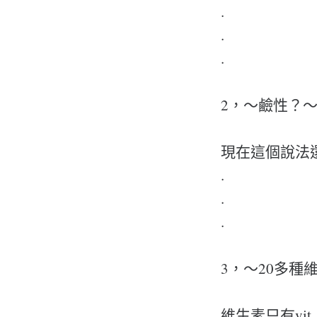
.
.
.
2，～鹼性？
現在這個說法
.
.
.
3，～20多種
維生素只有vit