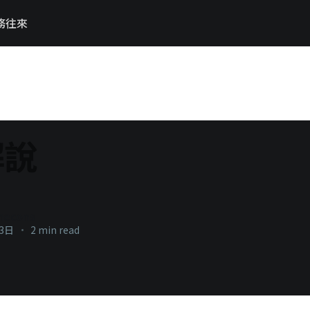
務往來
解說
necons
23日
•
2 min read