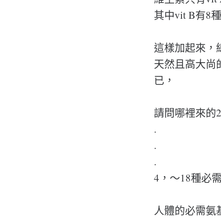
其中vit B有8種
這樣加起來，總
天然且高大尚
已，
請問哪裡來的2
.
.
.
4，～18種必
人體的必需氨基酸只有9