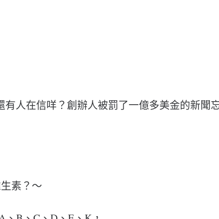
～
還有人在信咩？創辦人被罰了一億多美金的新聞
維生素？～
 A、B、C、D、E、K，