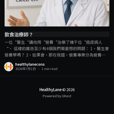
飲食治療師？
一位“醫生“講他用“營養“治療了幾千位“癌症病人
“， 這樣的廣告至少有4個我們需要想的問題： 1，醫生會
營養學嗎？ 2，如果會，那在我國，營養專業分為營養師
和飲食治療師，那他是用哪一個專業內容？ 3，即使是飲
healthylanecons
食治療師可以進行疾病的“飲食治療“，但在這裡，飲食
2026年7月1日
•
1 min read
治療師和營養學的角色還是在輔助治療、幫助疾病的管
理、減少副作用和併發症的發生。 並不是直接用飲食就把
疾病給治了，尤其是癌症這種複雜的疾病。 4，以醫生的
HealthyLane
© 2026
頭銜，確實可以“治療“癌症，那敢問他是開藥呢？動手
Powered by Ghost
術呢？還是化療電療呢？ 一個線上課程可以做到這些？ . . .
另外我們也可以有多1個反思： 衛生部現在是限制沒有相
關專業資格的人使用營養師和飲食治療師的頭銜，那如果