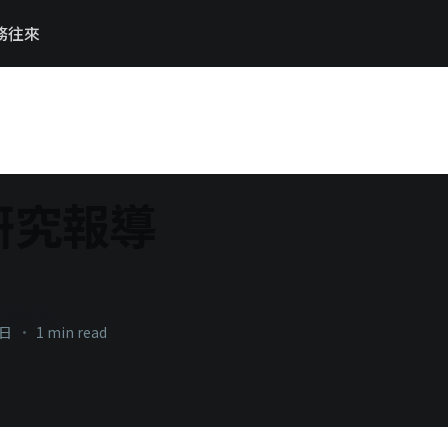
務往來
D研究報導
necons
9日
•
1 min read