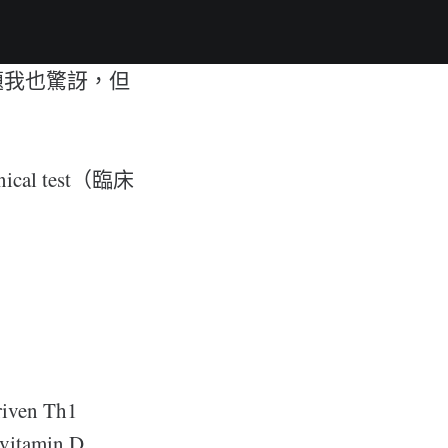
題我也驚訝，但
l test（臨床
en Th1
vitamin D