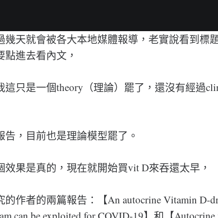
過幾天就會被各大本地媒體報導，老實說看到標
要點進去看內文，
只是一個theory（理論）罷了，還沒有經過clinica
報告，目前也是理論模型罷了。
效果是真的，現在就開始買vit D來吞還太早，
的兩篇報告：【An autocrine Vitamin D-driv
ram can be exploited for COVID-19】和【Autocrine 