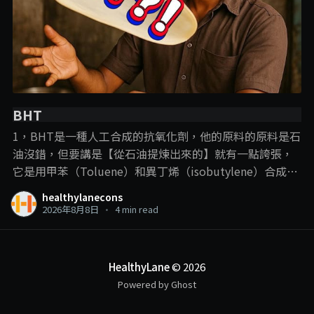
BHT
1，BHT是一種人工合成的抗氧化劑，他的原料的原料是石
油沒錯，但要講是【從石油提煉出來的】就有一點誇張，
它是用甲苯（Toluene）和異丁烯（isobutylene）合成
的， 說BHT從石油提煉出來，就跟plastic一樣，這樣講的
healthylanecons
目的，意思淺淺，但這裡我們就要提到一些化學常識了：
2026年8月8日
•
4 min read
【只要化學結構是一樣的，那他就可以算是一樣的東西】
比如合成的vitamin C的最初原料也是石油，但合成到來他
在人體中的作用就是vitamin C的作用，現在很流行的那些
HealthyLane
© 2026
高劑量vitamin C注射或點滴也都是使用合成vitamin C。
Powered by Ghost
那你能說那些去打高劑量vitamin C的人，都是在打plastic
嗎？ . . . 2，BHT的作用就是抗氧化，有些人會說，為什麼