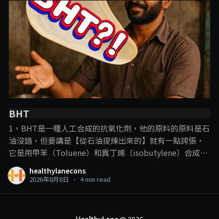
BHT
1，BHT是一種人工合成的抗氧化劑，他的原料的原料是石
油沒錯，但要講是【從石油提煉出來的】就有一點誇張，
它是用甲苯（Toluene）和異丁烯（isobutylene）合成
的， 說BHT從石油提煉出來，就跟plastic一樣，這樣講的
healthylanecons
目的，意思淺淺，但這裡我們就要提到一些化學常識了：
2026年8月8日
•
4 min read
【只要化學結構是一樣的，那他就可以算是一樣的東西】
比如合成的vitamin C的最初原料也是石油，但合成到來他
在人體中的作用就是vitamin C的作用，現在很流行的那些