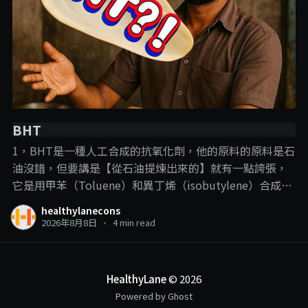
BHT
1，BHT是一種人工合成的抗氧化劑，他的原料的原料是石
油沒錯，但要講是【從石油提煉出來的】就有一點誇張，
它是用甲苯（Toluene）和異丁烯（isobutylene）合成
的， 說BHT從石油提煉出來，就跟plastic一樣，這樣講的
healthylanecons
目的，意思淺淺，但這裡我們就要提到一些化學常識了：
2026年8月8日
•
4 min read
【只要化學結構是一樣的，那他就可以算是一樣的東西】
比如合成的vitamin C的最初原料也是石油，但合成到來他
在人體中的作用就是vitamin C的作用，現在很流行的那些
HealthyLane
© 2026
高劑量vitamin C注射或點滴也都是使用合成vitamin C。
Powered by Ghost
那你能說那些去打高劑量vitamin C的人，都是在打plastic