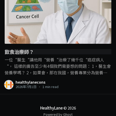
飲食治療師？
一位“醫生“講他用“營養“治療了幾千位“癌症病人
“， 這樣的廣告至少有4個我們需要想的問題： 1，醫生會
營養學嗎？ 2，如果會，那在我國，營養專業分為營養師
和飲食治療師，那他是用哪一個專業內容？ 3，即使是飲
healthylanecons
食治療師可以進行疾病的“飲食治療“，但在這裡，飲食
2026年7月1日
•
1 min read
治療師和營養學的角色還是在輔助治療、幫助疾病的管
理、減少副作用和併發症的發生。 並不是直接用飲食就把
疾病給治了，尤其是癌症這種複雜的疾病。 4，以醫生的
HealthyLane
© 2026
頭銜，確實可以“治療“癌症，那敢問他是開藥呢？動手
Powered by Ghost