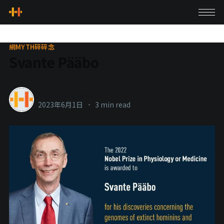
網MYTH碎碎念
Svante Pääbo
healthylanecons
2023年6月1日
•
3 min read