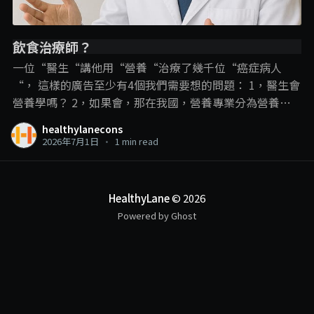
飲食治療師？
一位“醫生“講他用“營養“治療了幾千位“癌症病人
“， 這樣的廣告至少有4個我們需要想的問題： 1，醫生會
營養學嗎？ 2，如果會，那在我國，營養專業分為營養師
和飲食治療師，那他是用哪一個專業內容？ 3，即使是飲
healthylanecons
食治療師可以進行疾病的“飲食治療“，但在這裡，飲食
2026年7月1日
•
1 min read
治療師和營養學的角色還是在輔助治療、幫助疾病的管
理、減少副作用和併發症的發生。 並不是直接用飲食就把
疾病給治了，尤其是癌症這種複雜的疾病。 4，以醫生的
HealthyLane
© 2026
頭銜，確實可以“治療“癌症，那敢問他是開藥呢？動手
Powered by Ghost
術呢？還是化療電療呢？ 一個線上課程可以做到這些？ . . .
另外我們也可以有多1個反思： 衛生部現在是限制沒有相
關專業資格的人使用營養師和飲食治療師的頭銜，那如果
一個人使用醫生頭銜講他進行營養治療呢？限制的到嗎？
#我好奇罷了 作者：林冠良營養師Siin