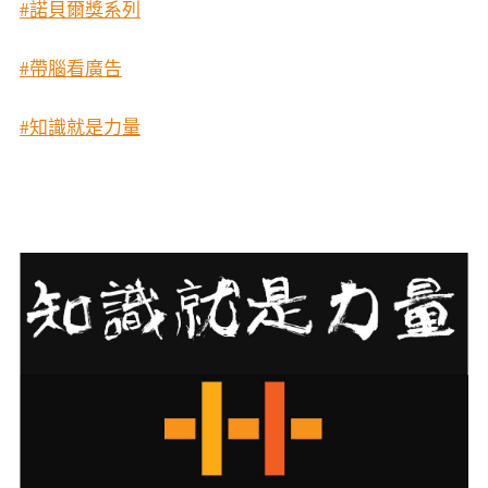
#諾貝爾獎系列
#帶腦看廣告
#知識就是力量