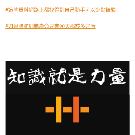
#這些資料網路上都找得到自己動手可以少點被騙
#如果脂肪細胞壽命只有90天那該多好哦