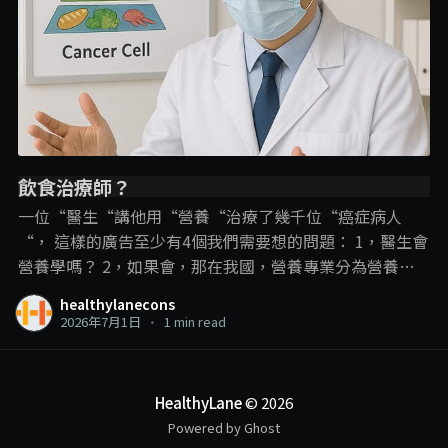
飲食治療師？
一位“醫生“講他用“營養“治療了幾千位“癌症病人
“， 這樣的廣告至少有4個我們需要想的問題： 1，醫生會
營養學嗎？ 2，如果會，那在我國，營養專業分為營養師
和飲食治療師，那他是用哪一個專業內容？ 3，即使是飲
healthylanecons
食治療師可以進行疾病的“飲食治療“，但在這裡，飲食
2026年7月1日
•
1 min read
治療師和營養學的角色還是在輔助治療、幫助疾病的管
理、減少副作用和併發症的發生。 並不是直接用飲食就把
疾病給治了，尤其是癌症這種複雜的疾病。 4，以醫生的
HealthyLane
© 2026
頭銜，確實可以“治療“癌症，那敢問他是開藥呢？動手
Powered by Ghost
術呢？還是化療電療呢？ 一個線上課程可以做到這些？ . . .