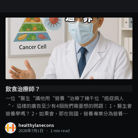
飲食治療師？
一位“醫生“講他用“營養“治療了幾千位“癌症病人
“， 這樣的廣告至少有4個我們需要想的問題： 1，醫生會
營養學嗎？ 2，如果會，那在我國，營養專業分為營養師
和飲食治療師，那他是用哪一個專業內容？ 3，即使是飲
healthylanecons
食治療師可以進行疾病的“飲食治療“，但在這裡，飲食
2026年7月1日
•
1 min read
治療師和營養學的角色還是在輔助治療、幫助疾病的管