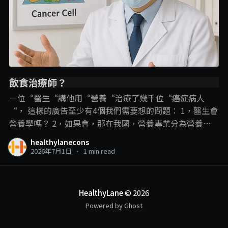
飲食治療師？
一位“醫生“講他用“營養“治療了幾千位“癌症病人
“， 這樣的廣告至少有4個我們需要想的問題： 1，醫生會
營養學嗎？ 2，如果會，那在我國，營養專業分為營養師
和飲食治療師，那他是用哪一個專業內容？ 3，即使是飲
healthylanecons
食治療師可以進行疾病的“飲食治療“，但在這裡，飲食
2026年7月1日
•
1 min read
治療師和營養學的角色還是在輔助治療、幫助疾病的管
理、減少副作用和併發症的發生。 並不是直接用飲食就把
疾病給治了，尤其是癌症這種複雜的疾病。 4，以醫生的
HealthyLane
© 2026
頭銜，確實可以“治療“癌症，那敢問他是開藥呢？動手
Powered by Ghost
術呢？還是化療電療呢？ 一個線上課程可以做到這些？ . . .
另外我們也可以有多1個反思： 衛生部現在是限制沒有相