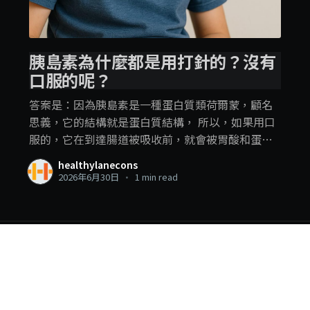
胰島素為什麼都是用打針的？沒有
口服的呢？
答案是：因為胰島素是一種蛋白質類荷爾蒙，顧名
思義，它的結構就是蛋白質結構， 所以，如果用口
服的，它在到達腸道被吸收前，就會被胃酸和蛋白
酶給消化（破壞）掉了。 所以要用打針的，讓它直
healthylanecons
接進入血液循環系統，而且這樣作用也比較快。 . . .
2026年6月30日
•
1 min read
當然，為了減少患者（尤其是第一型糖尿病患者小
朋友）打針的心理和生理負擔，還有提高方便性，
口服胰島素目前確實有藥廠在研發中，但還在研發
階段而已，遠還沒有上市。 #知識就是力量 #糖尿病
#三生有Siin 作者：林冠良營養師Siin