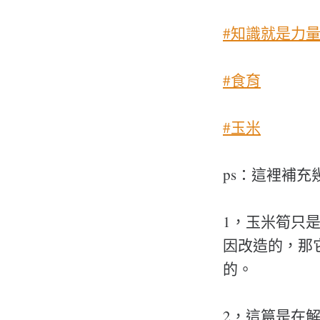
#知識就是力
#食育
#玉米
ps：這裡補
1，玉米筍只
因改造的，那
的。
2，這篇是在