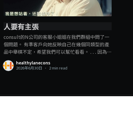
人要有主張
consult的N公司的客服小姐姐在我們群組中問了一
個問題。 有準客戶向她反映自己在幾個同類型的產
品中舉棋不定，希望我們可以幫忙看看。 . . . 因為驗
血報告中看到肝指數有一些超標，所以醫生開了一
healthylanecons
些護肝的東西，他拿照片問A品牌（不是某直銷蛤，
2026年6月30日
•
2 min read
只是隨便取一個代號罷了）的客服，A品牌客服的回
應是：”不要吃西藥，建議吃保健品”，然後給他
推薦了自家的產品。 . . . 準客戶問客服小姐姐，看她
有什麼意見，A品牌的產品是不是真的比那個西藥
好？ 然後客服小姐姐反映上來，說能不能直接跟準
顧客說“如果想要停藥，要先做好飲食、定期檢
Powered by Ghost
查，並跟醫生討論，不能自己擅自停” （就是我平
常教的那一套） Meanwhile，我們團隊中的藥劑師