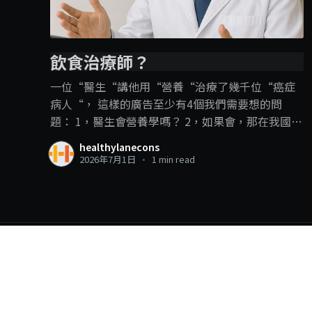
飲食治療師？
一位“醫生“講他用“營養“治療了幾千位“癌症
病人“， 這樣的廣告至少有4個我們需要想的問
題： 1，醫生會營養學嗎？ 2，如果會，那在我國，
營養專業分為營養師和飲食治療師，那他是用哪一
healthylanecons
個專業內容？ 3，即使是飲食治療師可以進行疾病
2026年7月1日
•
1 min read
的“飲食治療“，但在這裡，飲食治療師和營養學
的角色還是在輔助治療、幫助疾病的管理、減少副
作用和併發症的發生。 並不是直接用飲食就把疾病
給治了，尤其是癌症這種複雜的疾病。 4，以醫生
的頭銜，確實可以“治療“癌症，那敢問他是開藥
呢？動手術呢？還是化療電療呢？ 一個線上課程可
HealthyLane
© 2026
以做到這些？ . . . 另外我們也可以有多1個反思： 衛
生部現在是限制沒有相關專業資格的人使用營養師