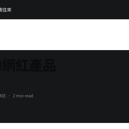
務往來
的網紅產品
necons
14日
•
2 min read