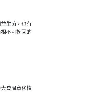
回益生菌，也有
菌相不可挽回的
要大費周章移植