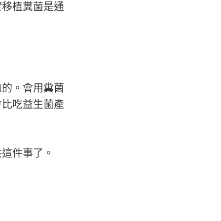
實移植糞菌是通
植的。會用糞菌
會比吃益生菌產
共這件事了。