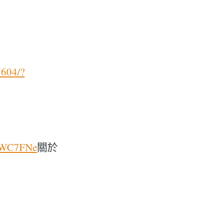
7604/?
=WC7FNe
關於