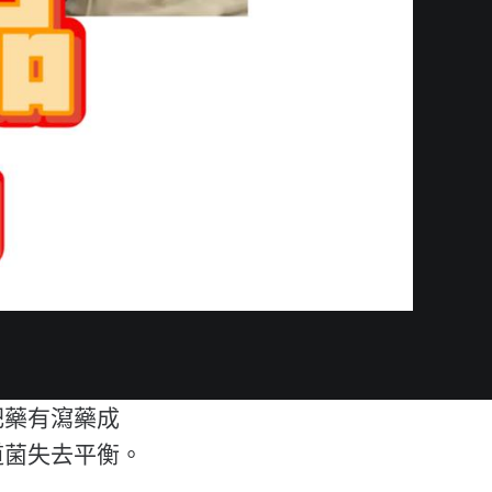
肥藥有瀉藥成
道菌失去平衡。