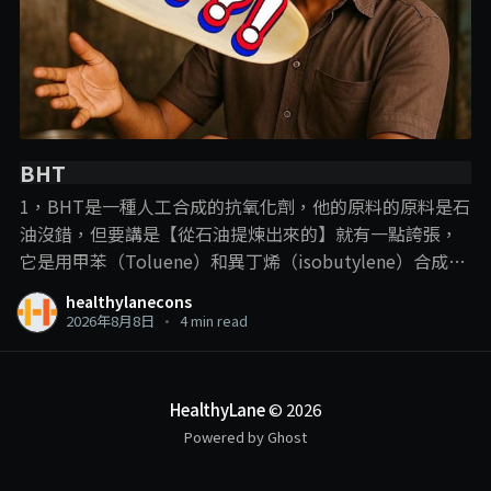
BHT
1，BHT是一種人工合成的抗氧化劑，他的原料的原料是石
油沒錯，但要講是【從石油提煉出來的】就有一點誇張，
它是用甲苯（Toluene）和異丁烯（isobutylene）合成
的， 說BHT從石油提煉出來，就跟plastic一樣，這樣講的
healthylanecons
目的，意思淺淺，但這裡我們就要提到一些化學常識了：
2026年8月8日
•
4 min read
【只要化學結構是一樣的，那他就可以算是一樣的東西】
比如合成的vitamin C的最初原料也是石油，但合成到來他
在人體中的作用就是vitamin C的作用，現在很流行的那些
HealthyLane
© 2026
高劑量vitamin C注射或點滴也都是使用合成vitamin C。
Powered by Ghost
那你能說那些去打高劑量vitamin C的人，都是在打plastic
嗎？ . . . 2，BHT的作用就是抗氧化，有些人會說，為什麼