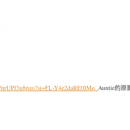
量
.be/nrUPf3u8pzo?si=FL-Y4e2daRE0IMq_
Auntie的