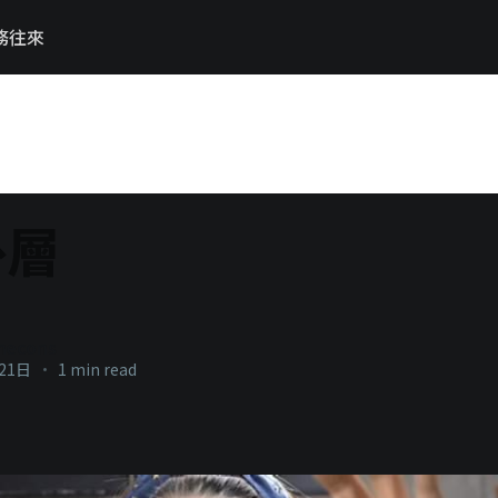
務往來
外層
necons
21日
•
1 min read