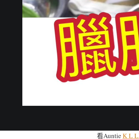
看Auntie
K L 