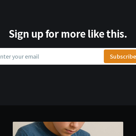
Sign up for more like this.
nter your email
Subscrib