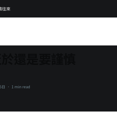
務往來
至於還是要謹慎
necons
月5日
•
1 min read