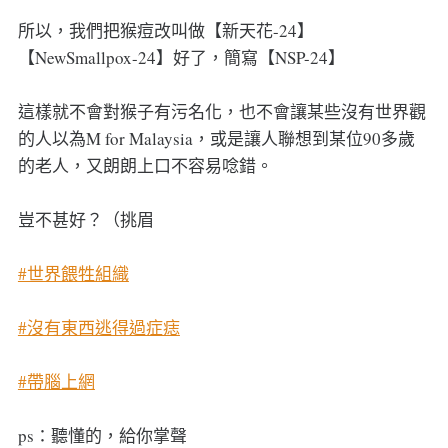
所以，我們把猴痘改叫做【新天花-24】
【NewSmallpox-24】好了，簡寫【NSP-24】
這樣就不會對猴子有污名化，也不會讓某些沒有世界觀
的人以為M for Malaysia，或是讓人聯想到某位90多歲
的老人，又朗朗上口不容易唸錯。
豈不甚好？（挑眉
#世界餵牲組織
#沒有東西逃得過症痣
#帶腦上網
ps：聽懂的，給你掌聲